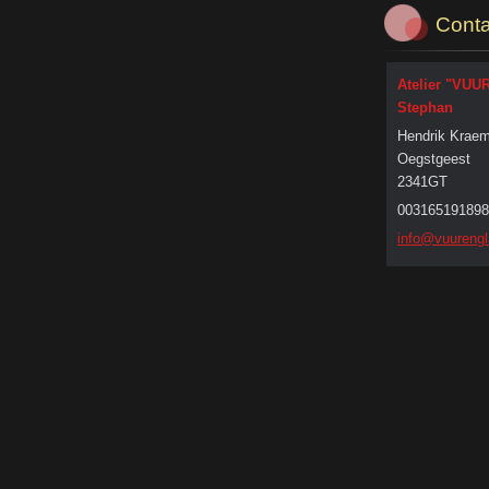
Conta
Atelier "VUU
Stephan
Hendrik Kraem
Oegstgeest
2341GT
003165191898
info@vuu
rengl