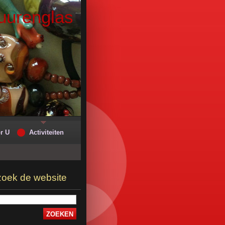
uurenglas
r U
Activiteiten
oek de website