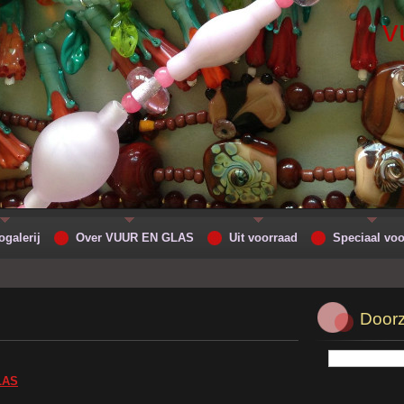
v
ogalerij
Over VUUR EN GLAS
Uit voorraad
Speciaal voo
Doorz
LAS