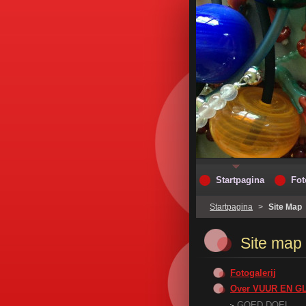
Startpagina
Fot
Startpagina
>
Site Map
Site map
Fotogalerij
Over VUUR EN G
GOED DOEL