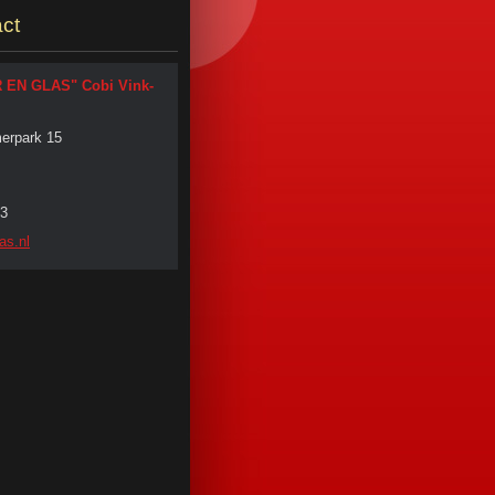
ct
R EN GLAS" Cobi Vink-
erpark 15
3
as.
nl