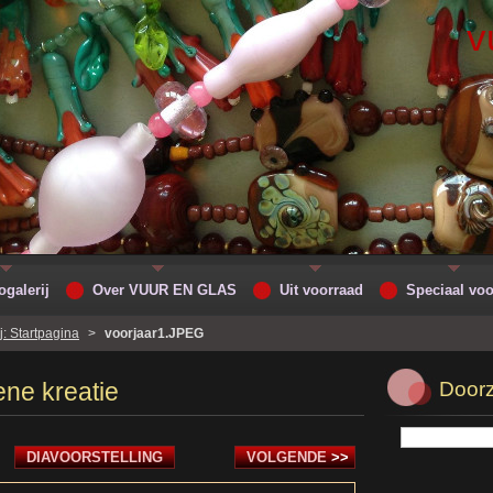
v
ogalerij
Over VUUR EN GLAS
Uit voorraad
Speciaal voo
j: Startpagina
>
voorjaar1.JPEG
ene kreatie
Doorz
DIAVOORSTELLING
VOLGENDE
>>