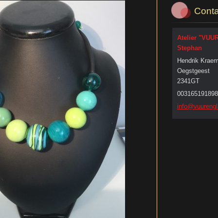
Conta
Atelier "VUU
Stephan
Hendrik Kraem
Oegstgeest
2341GT
003165191898
info@vuu
rengl