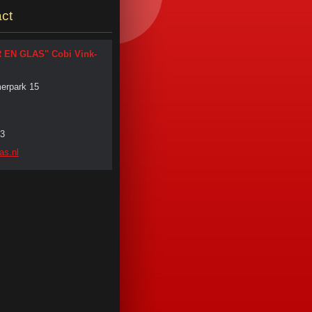
ct
R EN GLAS" Cobi Vink-
erpark 15
3
as.
nl