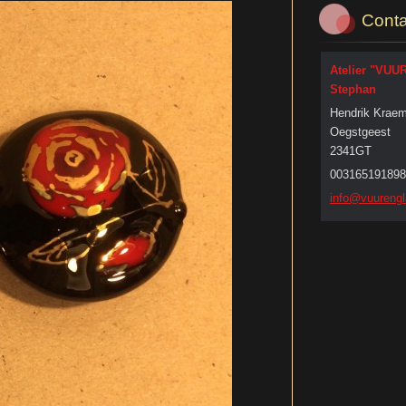
Conta
Atelier "VUU
Stephan
Hendrik Kraem
Oegstgeest
2341GT
003165191898
info@vuu
rengl