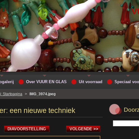
v
ogalerij
Over VUUR EN GLAS
Uit voorraad
Speciaal voo
j: Startpagina
>
IMG_3974.jpeg
er: een nieuwe techniek
Doorz
DIAVOORSTELLING
VOLGENDE
>>