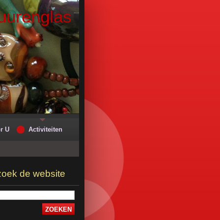
uurenglas
r U
Activiteiten
oek de website